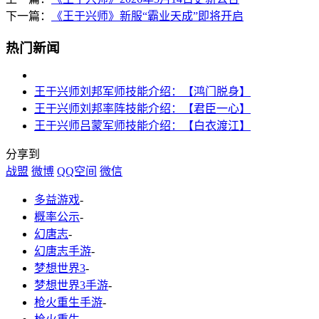
下一篇：
《王于兴师》新服“霸业天成”即将开启
热门新闻
王于兴师刘邦军师技能介绍：【鸿门脱身】
王于兴师刘邦率阵技能介绍：【君臣一心】
王于兴师吕蒙军师技能介绍：【白衣渡江】
分享到
战盟
微博
QQ空间
微信
多益游戏
-
概率公示
-
幻唐志
-
幻唐志手游
-
梦想世界3
-
梦想世界3手游
-
枪火重生手游
-