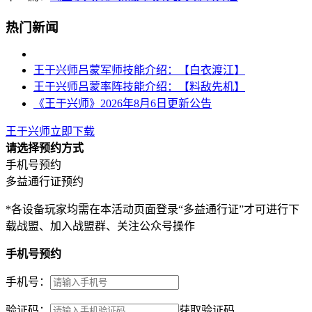
热门新闻
王于兴师吕蒙军师技能介绍：【白衣渡江】
王于兴师吕蒙率阵技能介绍：【料敌先机】
《王于兴师》2026年8月6日更新公告
王于兴师立即下载
请选择预约方式
手机号预约
多益通行证预约
*各设备玩家均需在本活动页面登录“多益通行证”才可进行下
载战盟、加入战盟群、关注公众号操作
手机号预约
手机号：
验证码：
获取验证码