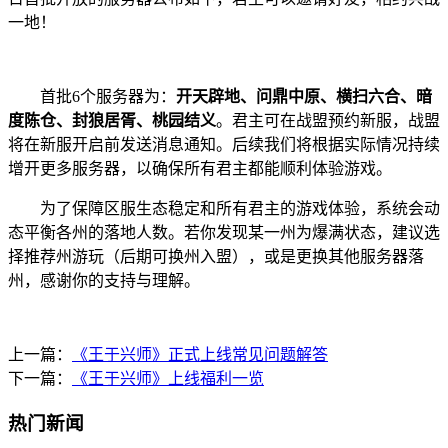
一地！
首批6个服务器为：
开天辟地、问鼎中原、横扫六合、暗
度陈仓、封狼居胥、桃园结义
。君主可
在战盟预约新服，战盟
将在新服开启前发送消息通知。后续我们将根据实际情况持续
增开更多服务
器，以确保所有君主都能顺利体验游戏。
为了保障区服生态稳定和所有君主的游戏体验，系统会动
态平衡各州的落地人数。若你发现某
一州为爆满状态，建议选
择推荐州游玩（后期可换州入盟），或是更换其他服务器落
州，感谢你的
支持与理解。
上一篇：
《王于兴师》正式上线常见问题解答
下一篇：
《王于兴师》上线福利一览
热门新闻