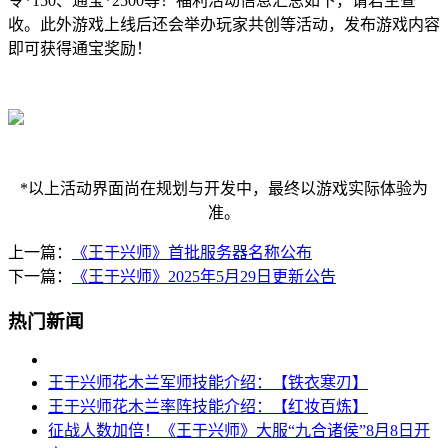
令*150、通宝*2500等！福利活动信息汇总如下，请君主查
收。此外游戏上线后还会举办玩家共创等活动，发布游戏内容
即可获得通宝奖励！
*以上活动界面尚在规划与开发中，最终以游戏实际体验为
准。
上一篇：
《王于兴师》首批服务器名称公布
下一篇：
《王于兴师》2025年5月29日更新公告
热门新闻
王于兴师花木兰军师技能介绍：【铁衣寒刃】
王于兴师花木兰率阵技能介绍：【红妆百炼】
征战人数加倍！《王于兴师》大服“九合诸侯”8月8日开