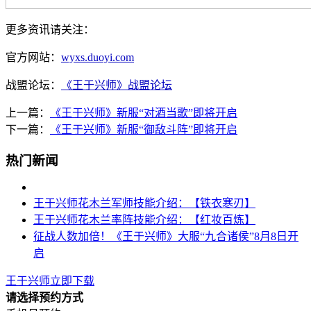
更多资讯请关注：
官方网站：
wyxs.duoyi.com
战盟论坛：
《王于兴师》战盟论坛
上一篇：
《王于兴师》新服“对酒当歌”即将开启
下一篇：
《王于兴师》新服“御敌斗阵”即将开启
热门新闻
王于兴师花木兰军师技能介绍：【铁衣寒刃】
王于兴师花木兰率阵技能介绍：【红妆百炼】
征战人数加倍！《王于兴师》大服“九合诸侯”8月8日开
启
王于兴师立即下载
请选择预约方式