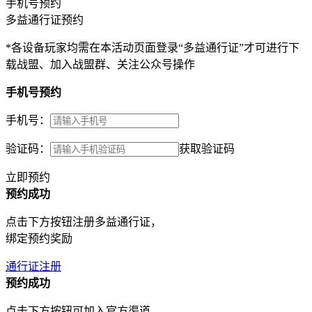
手机号预约
多益通行证预约
*各设备玩家均需在本活动页面登录“多益通行证”才可进行下
载战盟、加入战盟群、关注公众号操作
手机号预约
手机号：
验证码：
获取验证码
立即预约
预约成功
点击下方按钮注册多益通行证，
绑定预约奖励
通行证注册
预约成功
点击下方按钮可加入官方渠道，