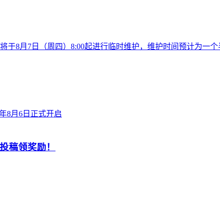
于8月7日（周四）8:00起进行临时维护，维护时间预计为一
年8月6日正式开启
投稿领奖励！