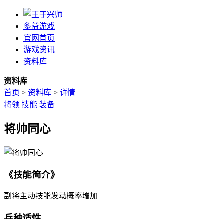
多益游戏
官网首页
游戏资讯
资料库
资料库
首页
>
资料库
>
详情
将领
技能
装备
将帅同心
《技能简介》
副将主动技能发动概率增加
兵种适性